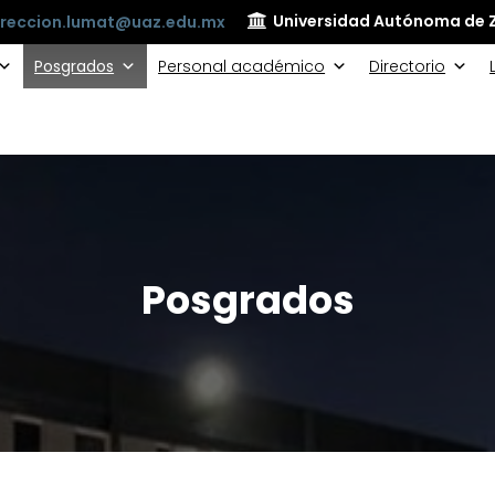
Universidad Autónoma de 
ireccion.lumat@uaz.edu.mx
Posgrados
Personal académico
Directorio
Posgrados