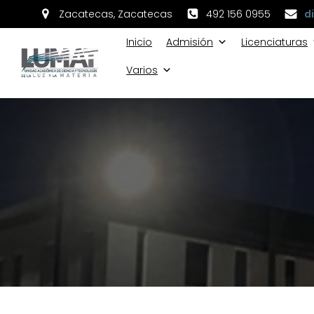
Zacatecas, Zacatecas
492 156 0955
d
Inicio
Admisión
Licenciaturas
Varios